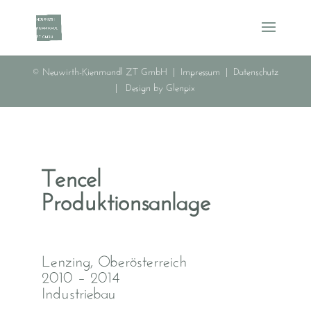
© Neuwirth-Kienmandl ZT GmbH |
Impressum
|
Datenschutz
|
Design by Glenpix
Tencel
Produktionsanlage
Lenzing, Oberösterreich
2010 – 2014
Industriebau